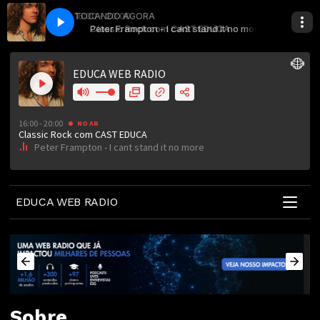
16:00 - 20:00
TOCANDO AGORA
T EDUCA
stand it no more
Classic Rock com CAST EDUCA
Peter Frampton - I cant stand it no more
EDUCA WEB RADIO
Sobre