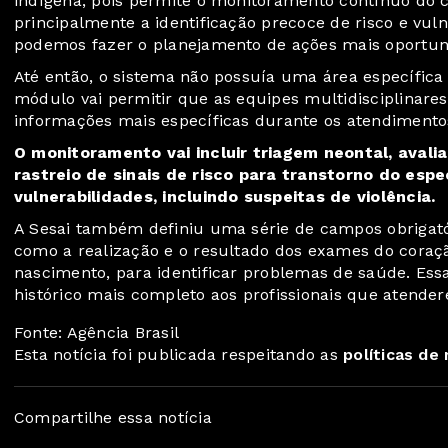
indígena, pois permite o monitoramento contínuo do 
principalmente a identificação precoce de risco e vul
podemos fazer o planejamento de ações mais oportun
Até então, o sistema não possuía uma área específica
módulo vai permitir que as equipes multidisciplinare
informações mais específicas durante os atendimento
O monitoramento vai incluir triagem neontal, aval
rastreio de sinais de risco para transtorno do espe
vulnerabilidades, incluindo suspeitas de violência.
A Sesai também definiu uma série de campos obrigató
como a realização e o resultado dos exames do coração
nascimento, para identificar problemas de saúde. Es
histórico mais completo aos profissionais que atende
Fonte: Agência Brasil
Esta notícia foi publicada respeitando as
políticas de
Compartilhe essa notícia