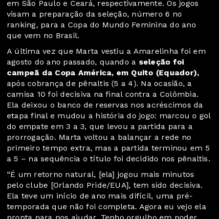
em São Paulo e Ceará, respectivamente. Os jogos
visam a preparação da seleção, número 6 no
ranking, para a Copa do Mundo Feminina do ano
que vem no Brasil.
A última vez que Marta vestiu a Amarelinha foi em
agosto do ano passado, quando a
seleção foi
campeã da Copa América, em Quito (Equador),
após cobrança de pênaltis (5 a 4). Na ocasião, a
camisa 10 foi decisiva na final contra a Colômbia.
Ela deixou o banco de reservas nos acréscimos da
etapa final e mudou a história do jogo: marcou o gol
do empate em 3 a 3, que levou a partida para a
prorrogação. Marta voltou a balançar a rede no
primeiro tempo extra, mas a partida terminou em 5
a 5 – na sequência o título foi decidido nos pênaltis.
“É um retorno natural, [ela] jogou mais minutos
pelo clube [Orlando Pride/EUA], tem sido decisiva.
Ela teve um início de ano mais difícil, uma pré-
temporada que não foi completa. Agora eu vejo ela
pronta para nos ajudar. Tenho orgulho em poder