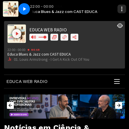
22:00 - 00:00
ut Of You
DUCA
Educa Blues & Jazz com CAST EDUCA
01. Louis Armstrong - I Get A Kick Out Of You
EDUCA WEB RADIO
Notícias em Ciência &