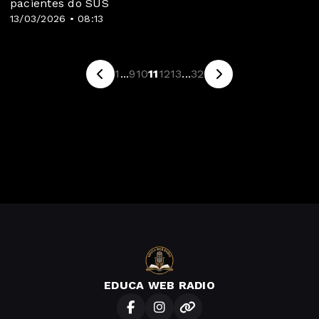
pacientes do SUS
13/03/2026 • 08:13
1
...
9
10
11
12
13
...
32
EDUCA WEB RADIO