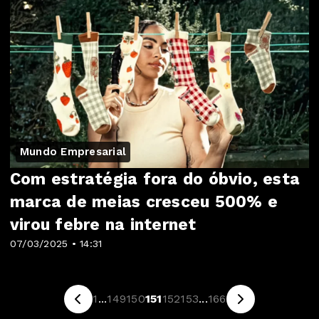
Mundo Empresarial
Com estratégia fora do óbvio, esta
marca de meias cresceu 500% e
virou febre na internet
07/03/2025 • 14:31
1
...
149
150
151
152
153
...
166