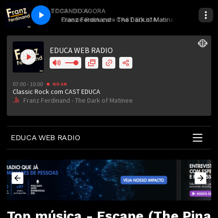
07:00 - 10:00
TOCANDO AGORA
ST EDUCA
Dark of Matinee
Classic Rock com CAST EDUCA
Franz Ferdinand - The Dark of Matinee
EDUCA WEB RADIO
Top música - Escape (The Pina