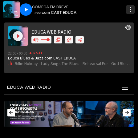
COMEÇA EM BREVE
Billie Holiday - Lady Sings The Blues - Rehearsal For - God
Educa Blues & Jazz com CAST EDUCA
Educa Love com CAST EDUCA
Educa Blues 
Educa Love c
EDUCA WEB RADIO