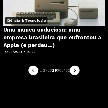
Ciência & Tecnologia
Uma nanica audaciosa: uma
empresa brasileira que enfrentou a
Apple (e perdeu...)
16/03/2024 • 20:22
1
...
27
28
29
30
31
32