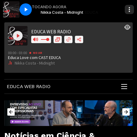
00:00 - 03:00
TOCANDO AGORA
UCA
Educa Love com CAST EDUCA
Nikka Costa - Midnight
EDUCA WEB RADIO
Notícias em Ciência &